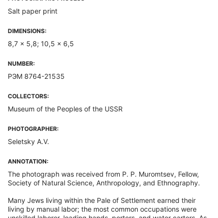
Salt paper print
DIMENSIONS:
8,7 x 5,8; 10,5 x 6,5
NUMBER:
РЭМ 8764-21535
COLLECTORS:
Museum of the Peoples of the USSR
PHOTOGRAPHER:
Seletsky A.V.
ANNOTATION:
The photograph was received from P. P. Muromtsev, Fellow,
Society of Natural Science, Anthropology, and Ethnography.
Many Jews living within the Pale of Settlement earned their
living by manual labor; the most common occupations were
unskilled laborer, loading hands, porters, and water carters. As