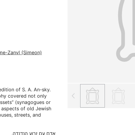
me-Zanvl (Simeon)
ition of S. A. An-sky.
phy covered not only
 assets” (synagogues or
l aspects of old Jewish
ouses, streets, and