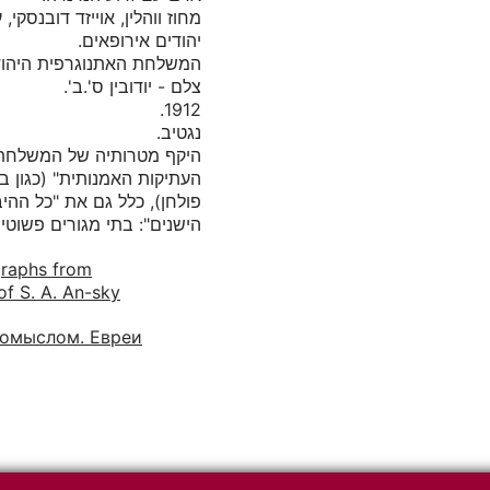
היקף מטרותיה של המשלחת ל
העתיקות האמנותית" (כגון ב
פולחן), כלל גם את "כל ההי
הישנים": בתי מגורים פשוטי.
graphs from
of S. A. An-sky
ромыслом. Евреи