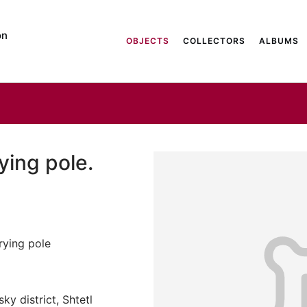
on
OBJECTS
COLLECTORS
ALBUMS
ying pole.
rying pole
y district, Shtetl