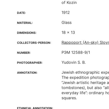
of Kozin
1912
DATE:
Glass
MATERIAL:
18 x 13
DIMENSIONS:
Rappoport (An-sky) Sloy
COLLECTORS-PERSON:
РЭМ 12588-9/1
NUMBER:
Yudovin S. B.
PHOTOGRAPHER:
Jewish ethnographic exped
ANNOTATION:
The expedition photogra
“Jewish artistic heritage
tombstones), but also “al
everyday life”: ordinary h
squares.
ETHNICAL ANNOTATION: