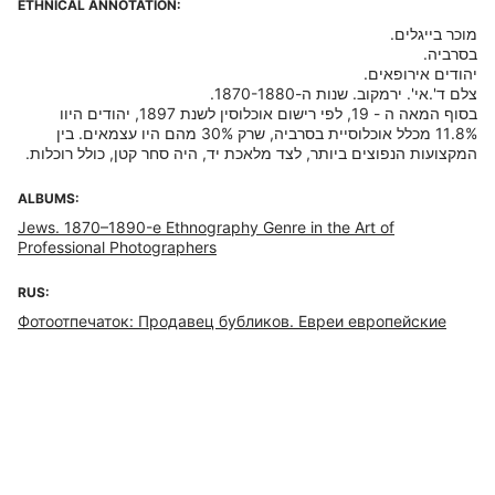
ETHNICAL ANNOTATION:
בסוף המאה ה - 19, לפי רישום אוכלוסין לשנת 1897, יהודים היוו
11.8% מכלל אוכלוסיית בסרביה, שרק 30% מהם היו עצמאים. בין
המקצועות הנפוצים ביותר, לצד מלאכת יד, היה סחר קטן, כולל רוכלות.
ALBUMS:
Jews. 1870–1890-е Ethnography Genre in the Art of
Professional Photographers
RUS:
Фотоотпечаток: Продавец бубликов. Евреи европейские