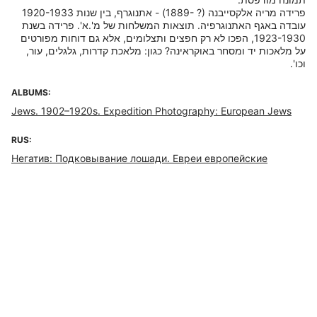
פרידה מריה אלקסייבנה (? -1889) - אתנוגרף, בין שנות 1920-1933
עובדה באגף האתנוגרפיה. תוצאות המשלחות של מ'.א'. פרידה בשנת
1923-1930, הפכו לא רק חפצים ותצלומים, אלא גם דוחות מפורטים
על מלאכות יד ומסחר באוקראינה? כגון: מלאכת קדרות, גלגלים, עור,
וכו'.
ALBUMS:
Jews. 1902–1920s. Expedition Photography: European Jews
RUS:
Негатив: Подковывание лошади. Евреи европейские