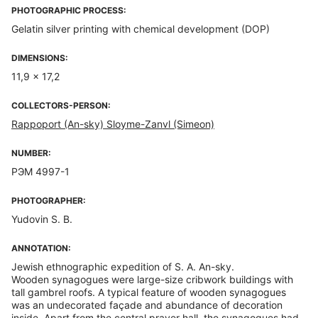
PHOTOGRAPHIC PROCESS:
Gelatin silver printing with chemical development (DOP)
DIMENSIONS:
11,9 x 17,2
COLLECTORS-PERSON:
Rappoport (An-sky) Sloyme-Zanvl (Simeon)
NUMBER:
РЭМ 4997-1
PHOTOGRAPHER:
Yudovin S. B.
ANNOTATION:
Jewish ethnographic expedition of S. A. An-sky.
Wooden synagogues were large-size cribwork buildings with
tall gambrel roofs. A typical feature of wooden synagogues
was an undecorated façade and abundance of decoration
inside. Apart from the central prayer hall, the synagogues had