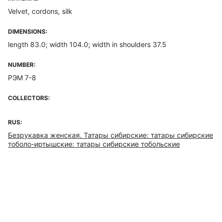
Velvet, cordons, silk
DIMENSIONS:
length 83.0; width 104.0; width in shoulders 37.5
NUMBER:
РЭМ 7-8
COLLECTORS:
RUS:
Безрукавка женская. Татары сибирские: татары сибирские
тоболо-иртышские: татары сибирские тобольские