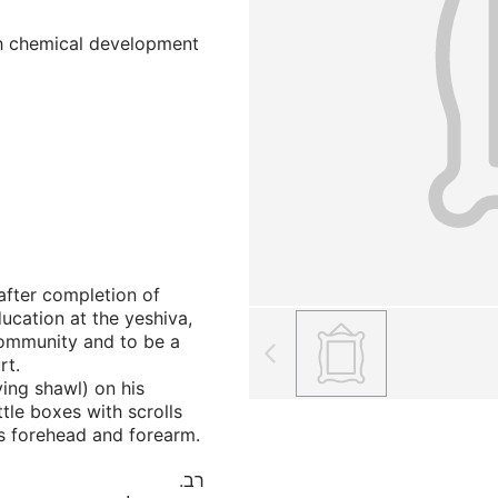
ith chemical development
 after completion of
ducation at the yeshiva,
community and to be a
rt.
ying shawl) on his
ittle boxes with scrolls
is forehead and forearm.