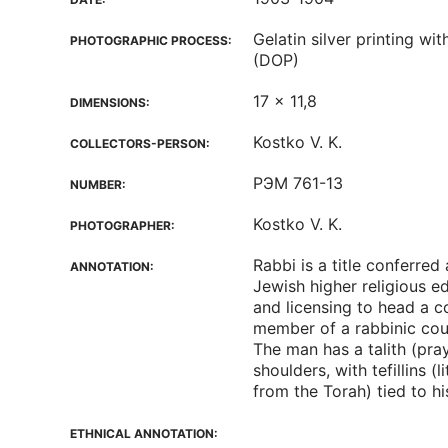
Gelatin silver printing w
PHOTOGRAPHIC PROCESS:
(DOP)
17 x 11,8
DIMENSIONS:
Kostko V. K.
COLLECTORS-PERSON:
РЭМ 761-13
NUMBER:
Kostko V. K.
PHOTOGRAPHER:
Rabbi is a title conferred
ANNOTATION:
Jewish higher religious e
and licensing to head a 
member of a rabbinic cou
The man has a talith (pra
shoulders, with tefillins (l
from the Torah) tied to h
ETHNICAL ANNOTATION: