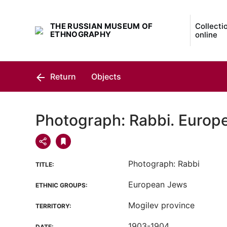
THE RUSSIAN MUSEUM OF
Collecti
ETHNOGRAPHY
online
Return
Objects
Photograph: Rabbi. Europ
Photograph: Rabbi
TITLE:
European Jews
ETHNIC GROUPS:
Mogilev province
TERRITORY:
1903-1904
DATE: