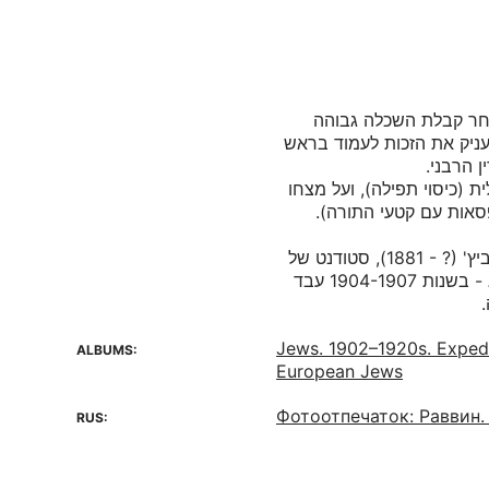
אחר קבלת השכלה גבוהה
עניק את הזכות לעמוד בראש
ת (כיסוי תפילה), ועל מצחו
קוסטקו ויאצ'סלב קליסטרטוביץ' (? - 1881), סטודנט של
אוניברסיטת סנקט-פטרבורג - בשנות 1904-1907 עבד
Jews. 1902–1920s. Exped
ALBUMS:
European Jews
Фотоотпечаток: Раввин.
RUS: